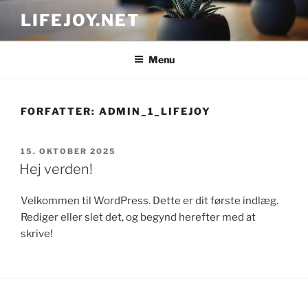
Videre
LIFEJOY.NET
til
indhold
Menu
FORFATTER:
ADMIN_1_LIFEJOY
UDGIVET
15. OKTOBER 2025
DEN
Hej verden!
Velkommen til WordPress. Dette er dit første indlæg.
Rediger eller slet det, og begynd herefter med at
skrive!